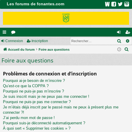
Les forums de fcnantes.com
Rech
ac
Connexion
or
Inscription
on
ns
R
co
Accueil du forum
u
Foire aux questions
ne
cri
e
Foire aux questions
ur
m
xi
pti
c
ci
s
on
on
h
Problèmes de connexion et d’inscription
e
s
Pourquoi ai-je besoin de m’inscrire ?
r
Qu’est-ce que la COPPA ?
c
Pourquoi ne puis-je pas m’inscrire ?
h
Je suis inscrit mais je ne peux pas me connecter !
e
Pourquoi ne puis-je pas me connecter ?
Je m’étais déjà inscrit par le passé mais ne peux à présent plus me
r
connecter ?!
J’ai perdu mon mot de passe !
Pourquoi suis-je déconnecté automatiquement ?
À quoi sert « Supprimer les cookies » ?