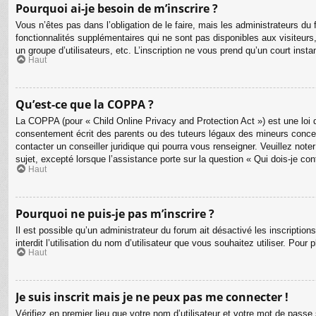
Pourquoi ai-je besoin de m’inscrire ?
Vous n’êtes pas dans l’obligation de le faire, mais les administrateurs d
fonctionnalités supplémentaires qui ne sont pas disponibles aux visiteurs, t
un groupe d’utilisateurs, etc. L’inscription ne vous prend qu’un court ins
Haut
Qu’est-ce que la COPPA ?
La COPPA (pour « Child Online Privacy and Protection Act ») est une loi 
consentement écrit des parents ou des tuteurs légaux des mineurs concer
contacter un conseiller juridique qui pourra vous renseigner. Veuillez no
sujet, excepté lorsque l’assistance porte sur la question « Qui dois-je co
Haut
Pourquoi ne puis-je pas m’inscrire ?
Il est possible qu’un administrateur du forum ait désactivé les inscriptio
interdit l’utilisation du nom d’utilisateur que vous souhaitez utiliser. Pour
Haut
Je suis inscrit mais je ne peux pas me connecter !
Vérifiez en premier lieu que votre nom d’utilisateur et votre mot de passe