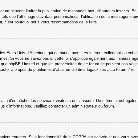
u forum peuvent limiter la publication de messages aux utilisateurs inscrits. 
els que l’affichage d’avatars personnalisés, l’utilisation de la messagerie priv
tant, c’est pourquoi nous vous recommandons de le faire.
des États-Unis d’Amérique qui demande aux sites internet collectant potenti
nés. Si vous ne savez pas si cette loi s’applique également aux mineurs âgé
ter que phpBB Limited et que les propriétaires de ce forum ne peuvent pas vou
ntacter à propos de problèmes d’abus ou d’ordres légaux liés à ce forum ? ».
ns afin d’empêcher les nouveaux visiteurs de s’inscrire. De même, il est égale
 plus d’informations, veuillez contacter un administrateur du forum.
 soient corrects. Si la fonctionnalité de la COPPA est activée et que vous av