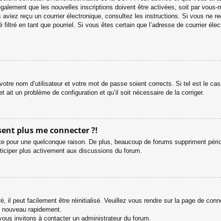
galement que les nouvelles inscriptions doivent être activées, soit par vous-
ous aviez reçu un courrier électronique, consultez les instructions. Si vous ne
 filtré en tant que pourriel. Si vous êtes certain que l’adresse de courrier é
otre nom d’utilisateur et votre mot de passe soient corrects. Si tel est le c
et ait un problème de configuration et qu’il soit nécessaire de la corriger.
ésent plus me connecter ?!
e pour une quelconque raison. De plus, beaucoup de forums suppriment périodiq
rticiper plus activement aux discussions du forum.
 il peut facilement être réinitialisé. Veuillez vous rendre sur la page de con
e nouveau rapidement.
vous invitons à contacter un administrateur du forum.