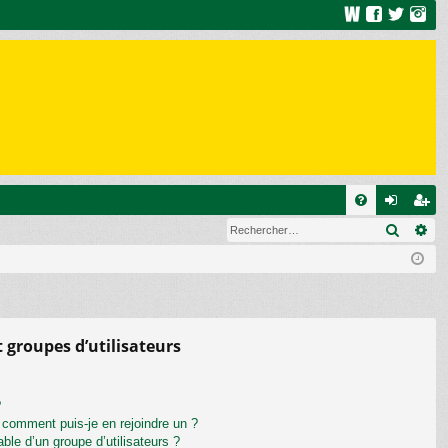
R
Recher
Re
FA
on
ns
Q
ne
cri
xi
pti
on
on
t groupes d’utilisateurs
?
t comment puis-je en rejoindre un ?
le d’un groupe d’utilisateurs ?