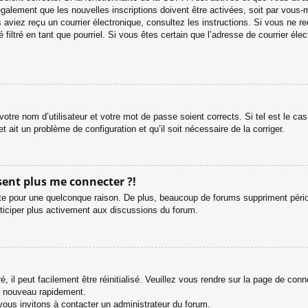
galement que les nouvelles inscriptions doivent être activées, soit par vous-
ous aviez reçu un courrier électronique, consultez les instructions. Si vous ne
 filtré en tant que pourriel. Si vous êtes certain que l’adresse de courrier é
otre nom d’utilisateur et votre mot de passe soient corrects. Si tel est le c
et ait un problème de configuration et qu’il soit nécessaire de la corriger.
ésent plus me connecter ?!
e pour une quelconque raison. De plus, beaucoup de forums suppriment périodiq
rticiper plus activement aux discussions du forum.
 il peut facilement être réinitialisé. Veuillez vous rendre sur la page de con
e nouveau rapidement.
vous invitons à contacter un administrateur du forum.