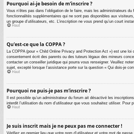
Pourquoi ai-je besoin de m’inscrire ?
Vous n’êtes pas dans l’obligation de le faire, mais les administrateurs d
fonctionnalités supplémentaires qui ne sont pas disponibles aux visiteurs, t
un groupe d’utilisateurs, etc. L’inscription ne vous prend qu’un court ins
Haut
Qu’est-ce que la COPPA ?
La COPPA (pour « Child Online Privacy and Protection Act ») est une loi 
consentement écrit des parents ou des tuteurs légaux des mineurs concer
contacter un conseiller juridique qui pourra vous renseigner. Veuillez no
sujet, excepté lorsque l’assistance porte sur la question « Qui dois-je co
Haut
Pourquoi ne puis-je pas m’inscrire ?
Il est possible qu’un administrateur du forum ait désactivé les inscriptio
interdit l’utilisation du nom d’utilisateur que vous souhaitez utiliser. Pour
Haut
Je suis inscrit mais je ne peux pas me connecter !
Vérifiez en premier lieu que votre nom d’utilisateur et votre mot de passe