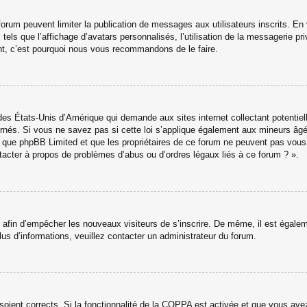
u forum peuvent limiter la publication de messages aux utilisateurs inscrits. 
els que l’affichage d’avatars personnalisés, l’utilisation de la messagerie priv
tant, c’est pourquoi nous vous recommandons de le faire.
des États-Unis d’Amérique qui demande aux sites internet collectant potenti
nés. Si vous ne savez pas si cette loi s’applique également aux mineurs âgé
ter que phpBB Limited et que les propriétaires de ce forum ne peuvent pas vou
ntacter à propos de problèmes d’abus ou d’ordres légaux liés à ce forum ? ».
ns afin d’empêcher les nouveaux visiteurs de s’inscrire. De même, il est égale
 plus d’informations, veuillez contacter un administrateur du forum.
 soient corrects. Si la fonctionnalité de la COPPA est activée et que vous av