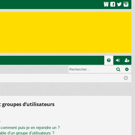
R
Recher
Re
FA
on
ns
Q
ne
cri
xi
pti
on
on
t groupes d’utilisateurs
?
t comment puis-je en rejoindre un ?
le d’un groupe d’utilisateurs ?