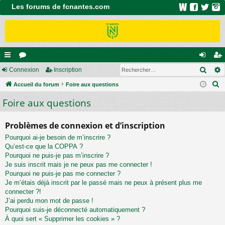
Les forums de fcnantes.com
Rech
ac
Connexion
or
Inscription
on
ns
R
co
Accueil du forum
u
Foire aux questions
ne
cri
e
Foire aux questions
ur
m
xi
pti
c
ci
s
on
on
h
Problèmes de connexion et d’inscription
e
s
Pourquoi ai-je besoin de m’inscrire ?
r
Qu’est-ce que la COPPA ?
c
Pourquoi ne puis-je pas m’inscrire ?
h
Je suis inscrit mais je ne peux pas me connecter !
e
Pourquoi ne puis-je pas me connecter ?
Je m’étais déjà inscrit par le passé mais ne peux à présent plus me
r
connecter ?!
J’ai perdu mon mot de passe !
Pourquoi suis-je déconnecté automatiquement ?
À quoi sert « Supprimer les cookies » ?