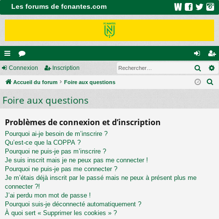
Les forums de fcnantes.com
Rech
ac
Connexion
or
Inscription
on
ns
R
co
Accueil du forum
u
Foire aux questions
ne
cri
e
Foire aux questions
ur
m
xi
pti
c
ci
s
on
on
h
Problèmes de connexion et d’inscription
e
s
Pourquoi ai-je besoin de m’inscrire ?
r
Qu’est-ce que la COPPA ?
c
Pourquoi ne puis-je pas m’inscrire ?
h
Je suis inscrit mais je ne peux pas me connecter !
e
Pourquoi ne puis-je pas me connecter ?
Je m’étais déjà inscrit par le passé mais ne peux à présent plus me
r
connecter ?!
J’ai perdu mon mot de passe !
Pourquoi suis-je déconnecté automatiquement ?
À quoi sert « Supprimer les cookies » ?