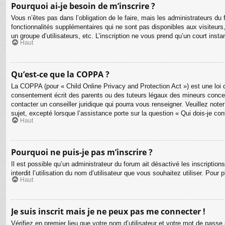
Pourquoi ai-je besoin de m’inscrire ?
Vous n’êtes pas dans l’obligation de le faire, mais les administrateurs d
fonctionnalités supplémentaires qui ne sont pas disponibles aux visiteurs, t
un groupe d’utilisateurs, etc. L’inscription ne vous prend qu’un court ins
Haut
Qu’est-ce que la COPPA ?
La COPPA (pour « Child Online Privacy and Protection Act ») est une loi 
consentement écrit des parents ou des tuteurs légaux des mineurs concer
contacter un conseiller juridique qui pourra vous renseigner. Veuillez no
sujet, excepté lorsque l’assistance porte sur la question « Qui dois-je co
Haut
Pourquoi ne puis-je pas m’inscrire ?
Il est possible qu’un administrateur du forum ait désactivé les inscriptio
interdit l’utilisation du nom d’utilisateur que vous souhaitez utiliser. Pour
Haut
Je suis inscrit mais je ne peux pas me connecter !
Vérifiez en premier lieu que votre nom d’utilisateur et votre mot de passe