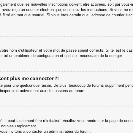
galement que les nouvelles inscriptions doivent être activées, soit par vous-
ous aviez reçu un courrier électronique, consultez les instructions. Si vous ne
 filtré en tant que pourriel. Si vous êtes certain que l’adresse de courrier é
otre nom d’utilisateur et votre mot de passe soient corrects. Si tel est le c
et ait un problème de configuration et qu’il soit nécessaire de la corriger.
ésent plus me connecter ?!
e pour une quelconque raison. De plus, beaucoup de forums suppriment périodiq
rticiper plus activement aux discussions du forum.
 il peut facilement être réinitialisé. Veuillez vous rendre sur la page de con
e nouveau rapidement.
vous invitons à contacter un administrateur du forum.