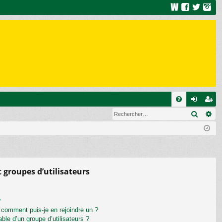
R
Recher
Re
FA
on
ns
Q
ne
cri
xi
pti
on
on
t groupes d’utilisateurs
?
t comment puis-je en rejoindre un ?
le d’un groupe d’utilisateurs ?