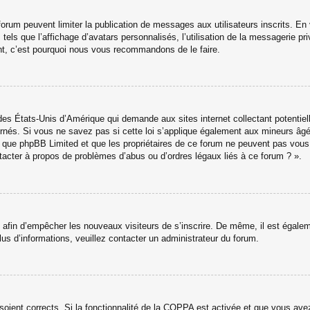
u forum peuvent limiter la publication de messages aux utilisateurs inscrits. 
els que l’affichage d’avatars personnalisés, l’utilisation de la messagerie priv
tant, c’est pourquoi nous vous recommandons de le faire.
des États-Unis d’Amérique qui demande aux sites internet collectant potenti
nés. Si vous ne savez pas si cette loi s’applique également aux mineurs âgé
ter que phpBB Limited et que les propriétaires de ce forum ne peuvent pas vou
ntacter à propos de problèmes d’abus ou d’ordres légaux liés à ce forum ? ».
ns afin d’empêcher les nouveaux visiteurs de s’inscrire. De même, il est égale
 plus d’informations, veuillez contacter un administrateur du forum.
 soient corrects. Si la fonctionnalité de la COPPA est activée et que vous av