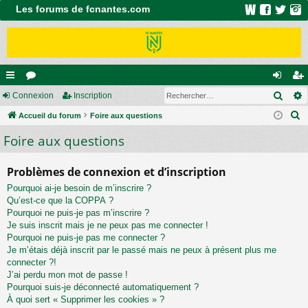
Les forums de fcnantes.com
Rech
ac
Connexion
or
Inscription
on
ns
R
co
Accueil du forum
u
Foire aux questions
ne
cri
e
Foire aux questions
ur
m
xi
pti
c
ci
s
on
on
h
Problèmes de connexion et d’inscription
e
s
Pourquoi ai-je besoin de m’inscrire ?
r
Qu’est-ce que la COPPA ?
c
Pourquoi ne puis-je pas m’inscrire ?
h
Je suis inscrit mais je ne peux pas me connecter !
e
Pourquoi ne puis-je pas me connecter ?
Je m’étais déjà inscrit par le passé mais ne peux à présent plus me
r
connecter ?!
J’ai perdu mon mot de passe !
Pourquoi suis-je déconnecté automatiquement ?
À quoi sert « Supprimer les cookies » ?