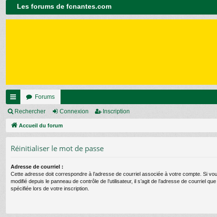
Les forums de fcnantes.com
Forums
ac
Rechercher
Connexion
Inscription
co
Accueil du forum
ur
Réinitialiser le mot de passe
ci
Adresse de courriel :
s
Cette adresse doit correspondre à l’adresse de courriel associée à votre compte. Si vou
modifié depuis le panneau de contrôle de l’utilisateur, il s’agit de l’adresse de courriel q
spécifiée lors de votre inscription.