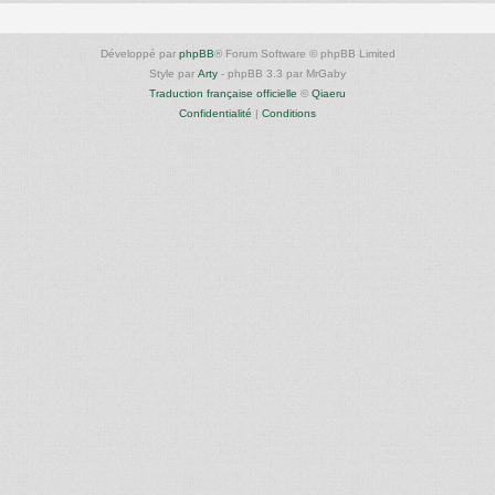
Développé par
phpBB
® Forum Software © phpBB Limited
Style par
Arty
- phpBB 3.3 par MrGaby
Traduction française officielle
©
Qiaeru
Confidentialité
|
Conditions