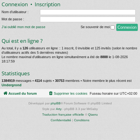
Connexion
•
Inscription
Nom d’utilisateur :
Mot de passe :
J’ai oublié mon mot de passe
Se souvenir de moi
Qui est en ligne ?
Au total, il y a
126
utilisateurs en ligne :: 1 inscrit, 0 invisible et 125 invités (selon le nombre
d’utilisateurs actifs des 5 dernières minutes)
Le nombre maximal d’utilisateurs en ligne simultanément a été de
8888
le 1-08-2026
18:17:59
Statistiques
1384919
messages •
4114
sujets •
30753
membres • Notre membre le plus récent est
Undergrond
Accueil du forum
Supprimer les cookies
Fuseau horaire sur
UTC+02:00
Développé par
phpBB
® Forum Software © phpBB Limited
Style par
Arty
- phpBB 3.3 par MrGaby
Traduction française officielle
©
Qiaeru
Confidentialité
|
Conditions