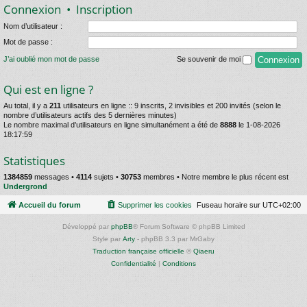
Connexion
•
Inscription
Nom d’utilisateur :
Mot de passe :
J’ai oublié mon mot de passe
Se souvenir de moi
Qui est en ligne ?
Au total, il y a
211
utilisateurs en ligne :: 9 inscrits, 2 invisibles et 200 invités (selon le
nombre d’utilisateurs actifs des 5 dernières minutes)
Le nombre maximal d’utilisateurs en ligne simultanément a été de
8888
le 1-08-2026
18:17:59
Statistiques
1384859
messages •
4114
sujets •
30753
membres • Notre membre le plus récent est
Undergrond
Accueil du forum
Supprimer les cookies
Fuseau horaire sur
UTC+02:00
Développé par
phpBB
® Forum Software © phpBB Limited
Style par
Arty
- phpBB 3.3 par MrGaby
Traduction française officielle
©
Qiaeru
Confidentialité
|
Conditions