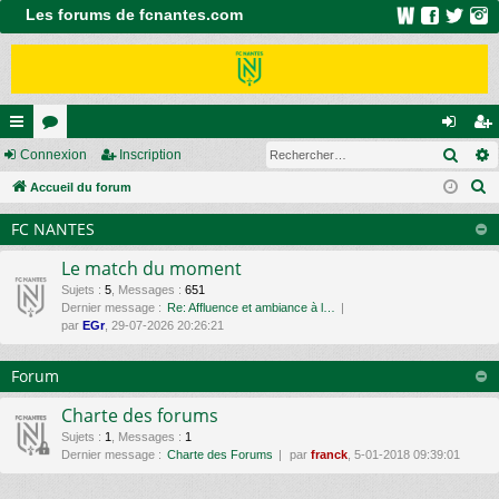
Les forums de fcnantes.com
Rech
ac
Connexion
or
Inscription
on
ns
R
co
Accueil du forum
u
ne
cri
e
ur
m
xi
pti
FC NANTES
c
ci
s
on
on
h
Le match du moment
e
s
Sujets
:
5
,
Messages
:
651
Dernier message :
Re: Affluence et ambiance à l…
r
par
EGr
, 29-07-2026 20:26:21
c
h
Forum
e
r
Charte des forums
Sujets
:
1
,
Messages
:
1
Dernier message :
Charte des Forums
par
franck
, 5-01-2018 09:39:01