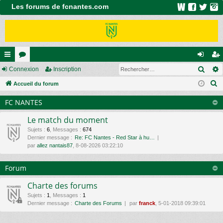
Les forums de fcnantes.com
Rech
ac
Connexion
or
Inscription
on
ns
R
co
Accueil du forum
u
ne
cri
e
ur
m
xi
pti
FC NANTES
c
ci
s
on
on
h
Le match du moment
e
s
Sujets
:
6
,
Messages
:
674
Dernier message :
Re: FC Nantes - Red Star à hu…
r
par
allez nantais87
, 8-08-2026 03:22:10
c
h
Forum
e
r
Charte des forums
Sujets
:
1
,
Messages
:
1
Dernier message :
Charte des Forums
par
franck
, 5-01-2018 09:39:01