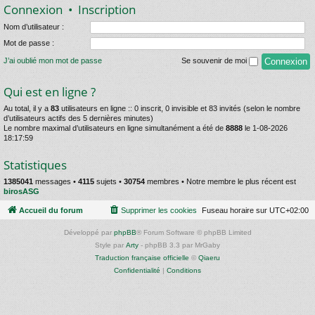
Connexion
•
Inscription
Nom d’utilisateur :
Mot de passe :
J’ai oublié mon mot de passe
Se souvenir de moi
Qui est en ligne ?
Au total, il y a
83
utilisateurs en ligne :: 0 inscrit, 0 invisible et 83 invités (selon le nombre
d’utilisateurs actifs des 5 dernières minutes)
Le nombre maximal d’utilisateurs en ligne simultanément a été de
8888
le 1-08-2026
18:17:59
Statistiques
1385041
messages •
4115
sujets •
30754
membres • Notre membre le plus récent est
birosASG
Accueil du forum
Supprimer les cookies
Fuseau horaire sur
UTC+02:00
Développé par
phpBB
® Forum Software © phpBB Limited
Style par
Arty
- phpBB 3.3 par MrGaby
Traduction française officielle
©
Qiaeru
Confidentialité
|
Conditions