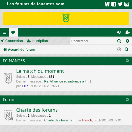
Les forums de fcnantes.com
Rech
ac
Connexion
or
Inscription
on
ns
R
co
Accueil du forum
u
ne
cri
e
ur
m
xi
pti
FC NANTES
c
ci
s
on
on
h
Le match du moment
e
s
Sujets
:
5
,
Messages
:
651
Dernier message :
Re: Affluence et ambiance à l…
r
par
EGr
, 29-07-2026 20:26:21
c
h
Forum
e
r
Charte des forums
Sujets
:
1
,
Messages
:
1
Dernier message :
Charte des Forums
par
franck
, 5-01-2018 09:39:01