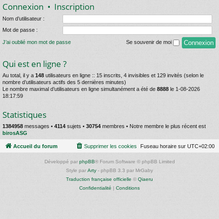
Connexion
•
Inscription
Nom d’utilisateur :
Mot de passe :
J’ai oublié mon mot de passe
Se souvenir de moi
Qui est en ligne ?
Au total, il y a
148
utilisateurs en ligne :: 15 inscrits, 4 invisibles et 129 invités (selon le
nombre d’utilisateurs actifs des 5 dernières minutes)
Le nombre maximal d’utilisateurs en ligne simultanément a été de
8888
le 1-08-2026
18:17:59
Statistiques
1384958
messages •
4114
sujets •
30754
membres • Notre membre le plus récent est
birosASG
Accueil du forum
Supprimer les cookies
Fuseau horaire sur
UTC+02:00
Développé par
phpBB
® Forum Software © phpBB Limited
Style par
Arty
- phpBB 3.3 par MrGaby
Traduction française officielle
©
Qiaeru
Confidentialité
|
Conditions