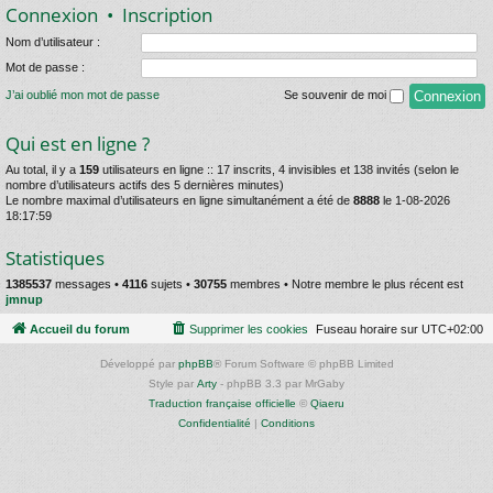
Connexion
•
Inscription
Nom d’utilisateur :
Mot de passe :
J’ai oublié mon mot de passe
Se souvenir de moi
Qui est en ligne ?
Au total, il y a
159
utilisateurs en ligne :: 17 inscrits, 4 invisibles et 138 invités (selon le
nombre d’utilisateurs actifs des 5 dernières minutes)
Le nombre maximal d’utilisateurs en ligne simultanément a été de
8888
le 1-08-2026
18:17:59
Statistiques
1385537
messages •
4116
sujets •
30755
membres • Notre membre le plus récent est
jmnup
Accueil du forum
Supprimer les cookies
Fuseau horaire sur
UTC+02:00
Développé par
phpBB
® Forum Software © phpBB Limited
Style par
Arty
- phpBB 3.3 par MrGaby
Traduction française officielle
©
Qiaeru
Confidentialité
|
Conditions