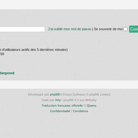
J’ai oublié mon mot de passe
|
Se souvenir de moi
re d’utilisateurs actifs des 5 dernières minutes)
:59
dergrond
Développé par
phpBB
® Forum Software © phpBB Limited
Style par
Arty
- phpBB 3.3 par MrGaby
Traduction française officielle
©
Qiaeru
Confidentialité
|
Conditions