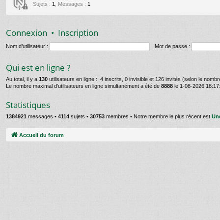
Sujets
:
1
,
Messages
:
1
Connexion
•
Inscription
Nom d’utilisateur :
Mot de passe :
Qui est en ligne ?
Au total, il y a
130
utilisateurs en ligne :: 4 inscrits, 0 invisible et 126 invités (selon le nomb
Le nombre maximal d’utilisateurs en ligne simultanément a été de
8888
le 1-08-2026 18:17
Statistiques
1384921
messages •
4114
sujets •
30753
membres • Notre membre le plus récent est
Un
Accueil du forum