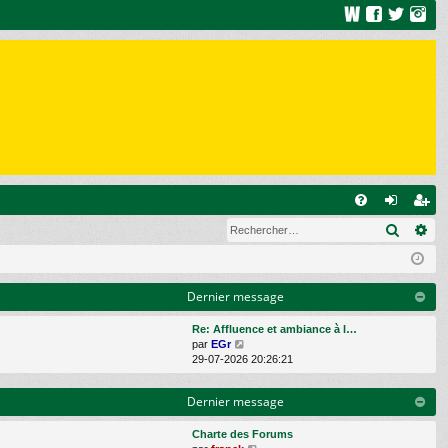
R
Recher
Re
FA
on
ns
Q
ne
cri
xi
pti
Dernier message
on
on
Re: Affluence et ambiance à l…
C
par
EGr
o
29-07-2026 20:26:21
n
s
Dernier message
u
l
t
Charte des Forums