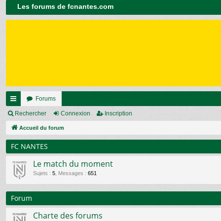
Les forums de fcnantes.com
Forums
ac
Rechercher
Connexion
Inscription
co
Accueil du forum
ur
FC NANTES
ci
Le match du moment
s
Sujets
:
5
,
Messages
:
651
Forum
Charte des forums