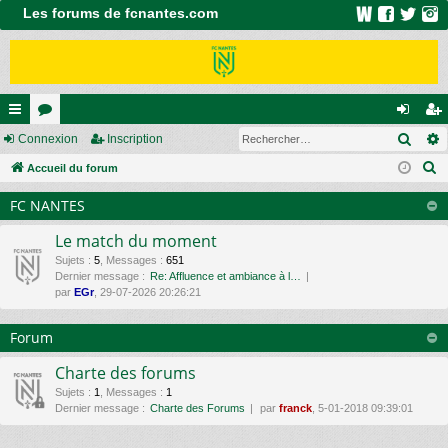
Les forums de fcnantes.com
Rech
ac
Connexion
or
Inscription
on
ns
R
co
Accueil du forum
u
ne
cri
e
ur
m
xi
pti
FC NANTES
c
ci
s
on
on
h
Le match du moment
e
s
Sujets
:
5
,
Messages
:
651
Dernier message :
Re: Affluence et ambiance à l…
r
par
EGr
, 29-07-2026 20:26:21
c
h
Forum
e
r
Charte des forums
Sujets
:
1
,
Messages
:
1
Dernier message :
Charte des Forums
par
franck
, 5-01-2018 09:39:01