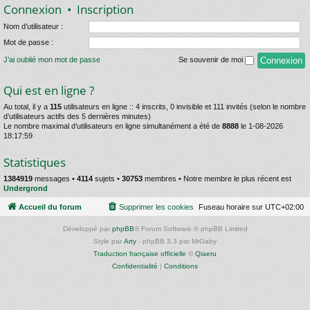
Connexion
•
Inscription
Nom d’utilisateur :
Mot de passe :
J’ai oublié mon mot de passe
Se souvenir de moi
Qui est en ligne ?
Au total, il y a
115
utilisateurs en ligne :: 4 inscrits, 0 invisible et 111 invités (selon le nombre
d’utilisateurs actifs des 5 dernières minutes)
Le nombre maximal d’utilisateurs en ligne simultanément a été de
8888
le 1-08-2026
18:17:59
Statistiques
1384919
messages •
4114
sujets •
30753
membres • Notre membre le plus récent est
Undergrond
Accueil du forum
Supprimer les cookies
Fuseau horaire sur
UTC+02:00
Développé par
phpBB
® Forum Software © phpBB Limited
Style par
Arty
- phpBB 3.3 par MrGaby
Traduction française officielle
©
Qiaeru
Confidentialité
|
Conditions