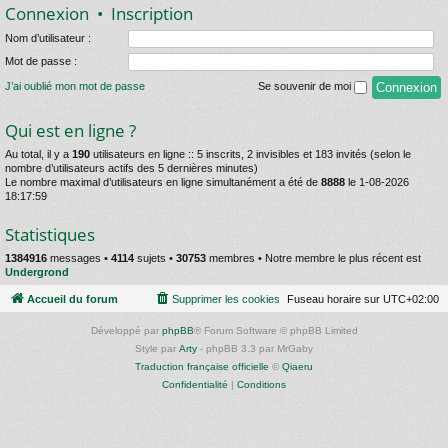
Connexion
•
Inscription
Nom d’utilisateur :
Mot de passe :
J’ai oublié mon mot de passe
Se souvenir de moi
Qui est en ligne ?
Au total, il y a
190
utilisateurs en ligne :: 5 inscrits, 2 invisibles et 183 invités (selon le
nombre d’utilisateurs actifs des 5 dernières minutes)
Le nombre maximal d’utilisateurs en ligne simultanément a été de
8888
le 1-08-2026
18:17:59
Statistiques
1384916
messages •
4114
sujets •
30753
membres • Notre membre le plus récent est
Undergrond
Accueil du forum
Supprimer les cookies
Fuseau horaire sur
UTC+02:00
Développé par
phpBB
® Forum Software © phpBB Limited
Style par
Arty
- phpBB 3.3 par MrGaby
Traduction française officielle
©
Qiaeru
Confidentialité
|
Conditions