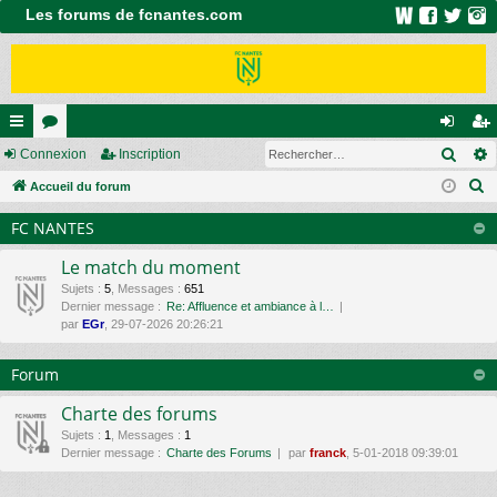
Les forums de fcnantes.com
Rech
ac
Connexion
or
Inscription
on
ns
R
co
Accueil du forum
u
ne
cri
e
ur
m
xi
pti
FC NANTES
c
ci
s
on
on
h
Le match du moment
e
s
Sujets
:
5
,
Messages
:
651
Dernier message :
Re: Affluence et ambiance à l…
r
par
EGr
, 29-07-2026 20:26:21
c
h
Forum
e
r
Charte des forums
Sujets
:
1
,
Messages
:
1
Dernier message :
Charte des Forums
par
franck
, 5-01-2018 09:39:01