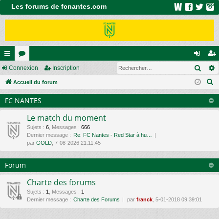
Les forums de fcnantes.com
Rech
ac
Connexion
or
Inscription
on
ns
R
co
Accueil du forum
u
ne
cri
e
ur
m
xi
pti
FC NANTES
c
ci
s
on
on
h
Le match du moment
e
s
Sujets
:
6
,
Messages
:
666
Dernier message :
Re: FC Nantes - Red Star à hu…
r
par
GOLD
, 7-08-2026 21:11:45
c
h
Forum
e
r
Charte des forums
Sujets
:
1
,
Messages
:
1
Dernier message :
Charte des Forums
par
franck
, 5-01-2018 09:39:01