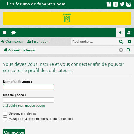
Les forums de fcnantes.com
Rech
ac
Connexion
or
Inscription
on
ns
R
co
Accueil du forum
u
ne
cri
e
ur
m
xi
pti
Vous devez vous inscrire et vous connecter afin de pouvoir
c
ci
s
on
on
consulter le profil des utilisateurs.
h
e
s
Nom d’utilisateur :
r
c
Mot de passe :
h
e
J’ai oublié mon mot de passe
r
Se souvenir de moi
Masquer ma présence lors de cette session