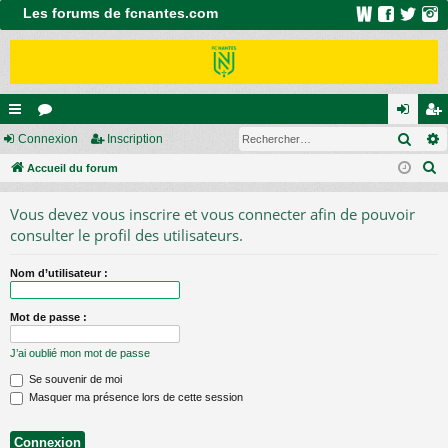
Les forums de fcnantes.com
Rech
ac
Connexion
or
Inscription
on
ns
R
co
Accueil du forum
u
ne
cri
e
ur
m
xi
pti
Vous devez vous inscrire et vous connecter afin de pouvoir
c
ci
s
on
on
consulter le profil des utilisateurs.
h
e
s
Nom d’utilisateur :
r
c
Mot de passe :
h
e
J’ai oublié mon mot de passe
r
Se souvenir de moi
Masquer ma présence lors de cette session