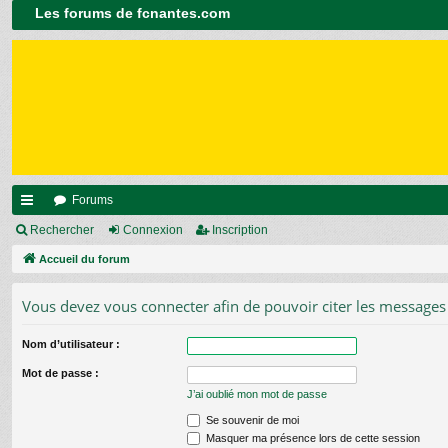
Les forums de fcnantes.com
Forums
ac
Rechercher
Connexion
Inscription
co
Accueil du forum
ur
Vous devez vous connecter afin de pouvoir citer les messages
ci
Nom d’utilisateur :
s
Mot de passe :
J’ai oublié mon mot de passe
Se souvenir de moi
Masquer ma présence lors de cette session