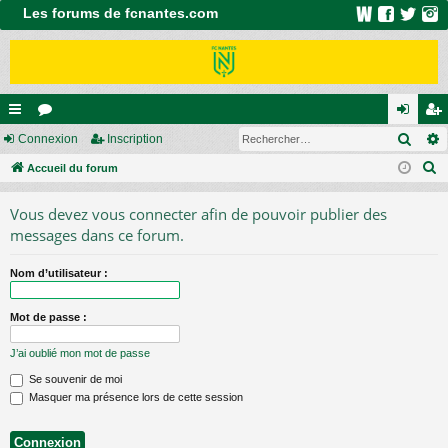
Les forums de fcnantes.com
Rech
ac
Connexion
or
Inscription
on
ns
R
co
Accueil du forum
u
ne
cri
e
ur
m
xi
pti
Vous devez vous connecter afin de pouvoir publier des
c
ci
s
on
on
messages dans ce forum.
h
e
s
Nom d’utilisateur :
r
c
Mot de passe :
h
e
J’ai oublié mon mot de passe
r
Se souvenir de moi
Masquer ma présence lors de cette session