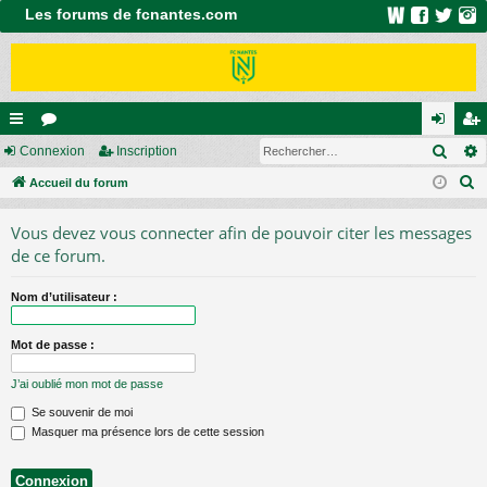
Les forums de fcnantes.com
Rech
ac
Connexion
or
Inscription
on
ns
R
co
Accueil du forum
u
ne
cri
e
ur
m
xi
pti
Vous devez vous connecter afin de pouvoir citer les messages
c
ci
s
on
on
de ce forum.
h
e
s
Nom d’utilisateur :
r
c
Mot de passe :
h
e
J’ai oublié mon mot de passe
r
Se souvenir de moi
Masquer ma présence lors de cette session