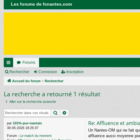
Les forums de fcnantes.com
Forums
ac
Rechercher
Connexion
Inscription
co
Accueil du forum
Rechercher
ur
La recherche a retourné 1 résultat
ci
Aller sur la recherche avancée
s
Rechercher
Recherche avancée
Re: Affluence et ambia
par
101%-pur-nantais
30-05-2026 18:25:37
Un Nantes-OM qui ne fait que
affluence aussi moyenne pour
Forum :
Le match du moment