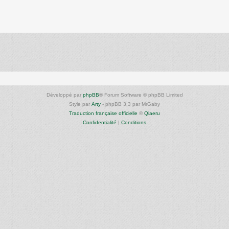
Développé par
phpBB
® Forum Software © phpBB Limited
Style par
Arty
- phpBB 3.3 par MrGaby
Traduction française officielle
©
Qiaeru
Confidentialité
|
Conditions