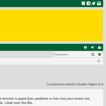
R
Recher
Re
FA
on
ns
Q
ne
cri
xi
pti
on
on
La recherche a retourné 1 résultat • Page
1
sur
1
ut remonter à quand (hors pandémie ou huis-clos) pour trouver une
 c'était sous l'ère Bla...