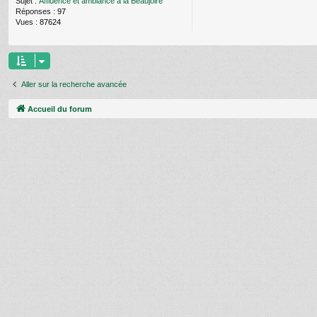
Sujet :
Affluence et ambiance à la Beaujoire
Réponses :
97
Vues :
87624
Aller sur la recherche avancée
Accueil du forum