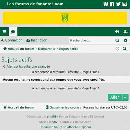
Les forums de fcnantes.com
Rech
ac
Connexion
or
Inscription
on
ns
R
co
Accueil du forum
u
Rechercher
Sujets actifs
ne
cri
e
Sujets actifs
ur
m
xi
pti
c
ci
s
on
on
Aller sur la recherche avancée
h
La recherche a retourné 0 résultat • Page
1
sur
1
e
s
Aucun résultat ne correspond aux termes que vous avez spécifiés.
r
c
La recherche a retourné 0 résultat • Page
1
sur
1
h
Aller
e
r
Accueil du forum
Supprimer les cookies
Fuseau horaire sur
UTC+02:00
Développé par
phpBB
® Forum Software © phpBB Limited
Style par
Arty
- phpBB 3.3 par MrGaby
Traduction française officielle
©
Qiaeru