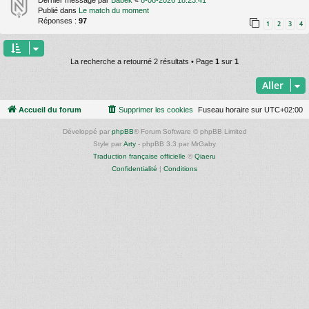
Dernier message par
Babek
«
8-08-2026 18:23:41
Publié dans
Le match du moment
Réponses :
97
1
2
3
4
La recherche a retourné 2 résultats • Page
1
sur
1
Aller
Accueil du forum
Supprimer les cookies
Fuseau horaire sur
UTC+02:00
Développé par
phpBB
® Forum Software © phpBB Limited
Style par
Arty
- phpBB 3.3 par MrGaby
Traduction française officielle
©
Qiaeru
Confidentialité
|
Conditions