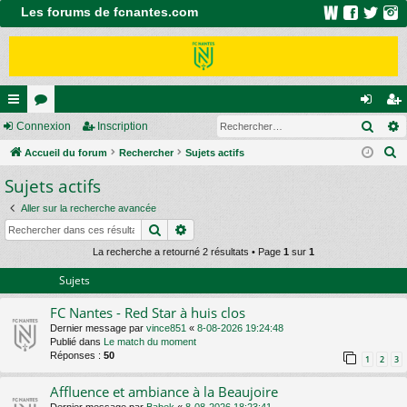
Les forums de fcnantes.com
Rech
ac
Connexion
or
Inscription
on
ns
R
co
Accueil du forum
u
Rechercher
Sujets actifs
ne
cri
e
Sujets actifs
ur
m
xi
pti
c
ci
s
on
on
Aller sur la recherche avancée
h
Rechercher
Recherche avancée
e
s
r
La recherche a retourné 2 résultats • Page
1
sur
1
c
Sujets
h
FC Nantes - Red Star à huis clos
e
Dernier message par
vince851
«
8-08-2026 19:24:48
r
Publié dans
Le match du moment
Réponses :
50
1
2
3
Affluence et ambiance à la Beaujoire