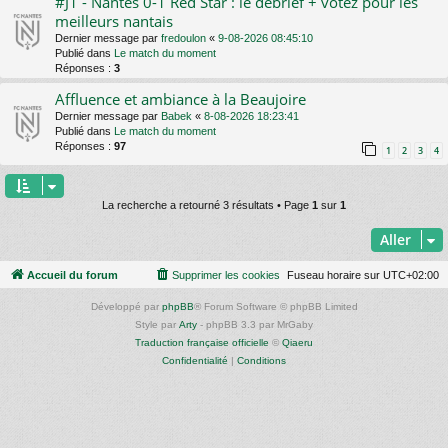
#J1 - Nantes 0-1 Red Star : le debrief + votez pour les
meilleurs nantais
Dernier message par
fredoulon
«
9-08-2026 08:45:10
Publié dans
Le match du moment
Réponses :
3
Affluence et ambiance à la Beaujoire
Dernier message par
Babek
«
8-08-2026 18:23:41
Publié dans
Le match du moment
Réponses :
97
1
2
3
4
La recherche a retourné 3 résultats • Page
1
sur
1
Aller
Accueil du forum
Supprimer les cookies
Fuseau horaire sur
UTC+02:00
Développé par
phpBB
® Forum Software © phpBB Limited
Style par
Arty
- phpBB 3.3 par MrGaby
Traduction française officielle
©
Qiaeru
Confidentialité
|
Conditions