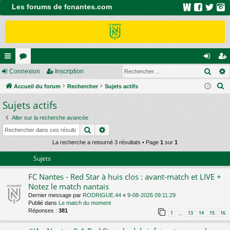
Les forums de fcnantes.com
Rech
ac
Connexion
or
Inscription
on
ns
R
co
Accueil du forum
u
Rechercher
Sujets actifs
ne
cri
e
Sujets actifs
ur
m
xi
pti
c
ci
s
on
on
Aller sur la recherche avancée
h
Rechercher
Recherche avancée
e
s
r
La recherche a retourné 3 résultats • Page
1
sur
1
c
Sujets
h
FC Nantes - Red Star à huis clos : avant-match et LIVE +
e
Notez le match nantais
r
Dernier message par
RODRIGUE.44
«
9-08-2026 09:11:29
Publié dans
Le match du moment
Réponses :
381
1
13
14
15
16
…