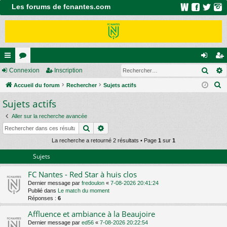
Les forums de fcnantes.com
Rech
ac
Connexion
or
Inscription
on
ns
R
co
Accueil du forum
u
Rechercher
Sujets actifs
ne
cri
e
Sujets actifs
ur
m
xi
pti
c
ci
s
on
on
Aller sur la recherche avancée
h
Rechercher
Recherche avancée
e
s
r
La recherche a retourné 2 résultats • Page
1
sur
1
c
Sujets
h
FC Nantes - Red Star à huis clos
e
Dernier message par
fredoulon
«
7-08-2026 20:41:24
r
Publié dans
Le match du moment
Réponses :
6
Affluence et ambiance à la Beaujoire
Dernier message par
ed56
«
7-08-2026 20:22:54