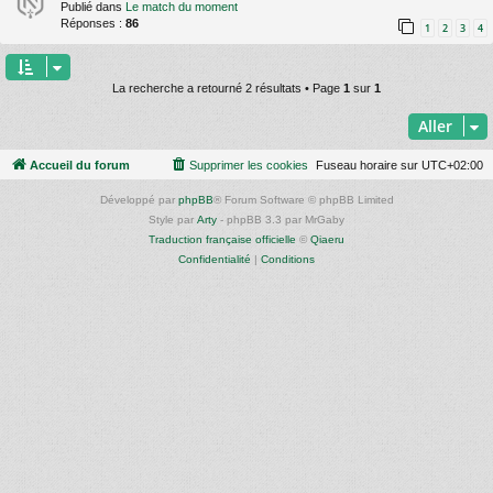
Publié dans
Le match du moment
Réponses :
86
1
2
3
4
La recherche a retourné 2 résultats • Page
1
sur
1
Aller
Accueil du forum
Supprimer les cookies
Fuseau horaire sur
UTC+02:00
Développé par
phpBB
® Forum Software © phpBB Limited
Style par
Arty
- phpBB 3.3 par MrGaby
Traduction française officielle
©
Qiaeru
Confidentialité
|
Conditions