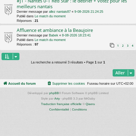
#J1 - Nantes 0-1 Red Star : le debrief + votez pour les
meilleurs nantais
Dernier message par
allez nantais87
«
9-08-2026 21:24:25
Publié dans
Le match du moment
Réponses :
21
Affluence et ambiance à la Beaujoire
Dernier message par
Babek
«
8-08-2026 18:23:41
Publié dans
Le match du moment
Réponses :
97
1
2
3
4
La recherche a retourné 3 résultats • Page
1
sur
1
Aller
Accueil du forum
Supprimer les cookies
Fuseau horaire sur
UTC+02:00
Développé par
phpBB
® Forum Software © phpBB Limited
Style par
Arty
- phpBB 3.3 par MrGaby
Traduction française officielle
©
Qiaeru
Confidentialité
|
Conditions