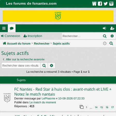
Les forums de fcnantes.com
Rech
ac
Connexion
or
Inscription
on
ns
R
co
Accueil du forum
u
Rechercher
Sujets actifs
ne
cri
e
Sujets actifs
ur
m
xi
pti
c
ci
s
on
on
Aller sur la recherche avancée
h
Rechercher
Recherche avancée
e
s
r
La recherche a retourné 3 résultats • Page
1
sur
1
c
Sujets
h
FC Nantes - Red Star à huis clos : avant-match et LIVE +
e
Notez le match nantais
r
Dernier message par
LePhasme
«
10-08-2026 07:22:33
Publié dans
Le match du moment
Réponses :
413
1
14
15
16
17
…