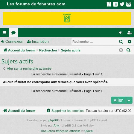
Les forums de fcnantes.com
Rech
ac
Connexion
or
Inscription
on
ns
R
co
Accueil du forum
u
Rechercher
Sujets actifs
ne
cri
e
Sujets actifs
ur
m
xi
pti
c
ci
s
on
on
Aller sur la recherche avancée
h
La recherche a retourné 0 résultat • Page
1
sur
1
e
s
Aucun résultat ne correspond aux termes que vous avez spécifiés.
r
c
La recherche a retourné 0 résultat • Page
1
sur
1
h
Aller
e
r
Accueil du forum
Supprimer les cookies
Fuseau horaire sur
UTC+02:00
Développé par
phpBB
® Forum Software © phpBB Limited
Style par
Arty
- phpBB 3.3 par MrGaby
Traduction française officielle
©
Qiaeru