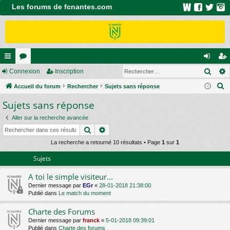
Les forums de fcnantes.com
Rech
ac
Connexion
or
Inscription
on
ns
R
co
Accueil du forum
u
Rechercher
Sujets sans réponse
ne
cri
e
Sujets sans réponse
ur
m
xi
pti
c
ci
s
on
on
Aller sur la recherche avancée
h
Rechercher
Recherche avancée
e
s
r
La recherche a retourné 10 résultats • Page
1
sur
1
c
Sujets
h
A toi le simple visiteur...
e
Dernier message par
EGr
«
28-01-2018 21:38:00
r
Publié dans
Le match du moment
Charte des Forums
Dernier message par
franck
«
5-01-2018 09:39:01
Publié dans
Charte des forums