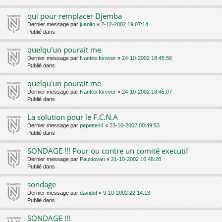
qui pour remplacer Djemba
Dernier message par
juanito
«
2-12-2002 19:07:14
Publié dans
quelqu'un pourait me
Dernier message par
Nantes forever
«
24-10-2002 18:45:56
Publié dans
quelqu'un pourait me
Dernier message par
Nantes forever
«
24-10-2002 18:45:07
Publié dans
La solution pour le F.C.N.A
Dernier message par
pepette44
«
23-10-2002 00:49:53
Publié dans
SONDAGE !!! Pour ou contre un comité executif
Dernier message par
Pauldovan
«
21-10-2002 16:48:28
Publié dans
sondage
Dernier message par
davidof
«
9-10-2002 22:14:13
Publié dans
SONDAGE !!!