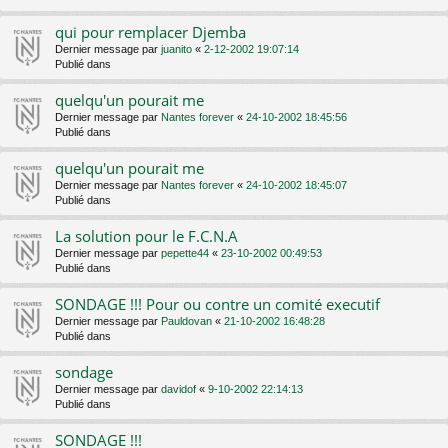
qui pour remplacer Djemba
Dernier message par
juanito
«
2-12-2002 19:07:14
Publié dans
quelqu'un pourait me
Dernier message par
Nantes forever
«
24-10-2002 18:45:56
Publié dans
quelqu'un pourait me
Dernier message par
Nantes forever
«
24-10-2002 18:45:07
Publié dans
La solution pour le F.C.N.A
Dernier message par
pepette44
«
23-10-2002 00:49:53
Publié dans
SONDAGE !!! Pour ou contre un comité executif
Dernier message par
Pauldovan
«
21-10-2002 16:48:28
Publié dans
sondage
Dernier message par
davidof
«
9-10-2002 22:14:13
Publié dans
SONDAGE !!!