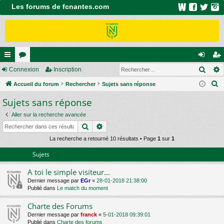
Les forums de fcnantes.com
Rech
ac
Connexion
or
Inscription
on
ns
R
co
Accueil du forum
u
Rechercher
Sujets sans réponse
ne
cri
e
Sujets sans réponse
ur
m
xi
pti
c
ci
s
on
on
Aller sur la recherche avancée
h
Rechercher
Recherche avancée
e
s
r
La recherche a retourné 10 résultats • Page
1
sur
1
c
Sujets
h
A toi le simple visiteur...
e
Dernier message par
EGr
«
28-01-2018 21:38:00
r
Publié dans
Le match du moment
Charte des Forums
Dernier message par
franck
«
5-01-2018 09:39:01
Publié dans
Charte des forums