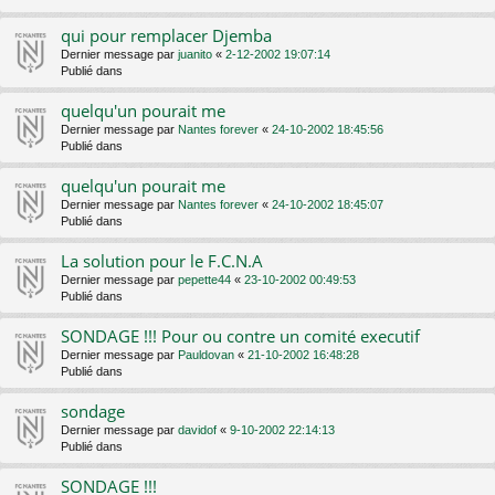
qui pour remplacer Djemba
Dernier message par
juanito
«
2-12-2002 19:07:14
Publié dans
quelqu'un pourait me
Dernier message par
Nantes forever
«
24-10-2002 18:45:56
Publié dans
quelqu'un pourait me
Dernier message par
Nantes forever
«
24-10-2002 18:45:07
Publié dans
La solution pour le F.C.N.A
Dernier message par
pepette44
«
23-10-2002 00:49:53
Publié dans
SONDAGE !!! Pour ou contre un comité executif
Dernier message par
Pauldovan
«
21-10-2002 16:48:28
Publié dans
sondage
Dernier message par
davidof
«
9-10-2002 22:14:13
Publié dans
SONDAGE !!!