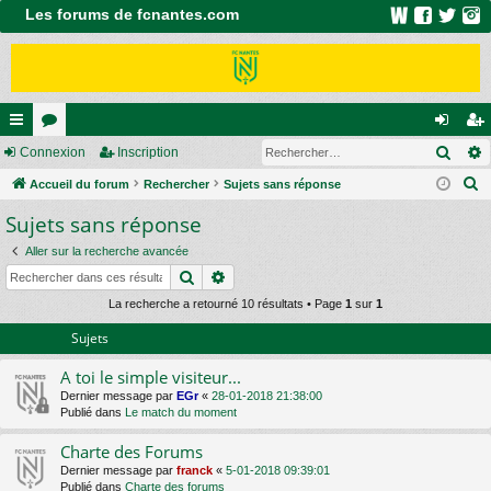
Les forums de fcnantes.com
Rech
ac
Connexion
or
Inscription
on
ns
R
co
Accueil du forum
u
Rechercher
Sujets sans réponse
ne
cri
e
Sujets sans réponse
ur
m
xi
pti
c
ci
s
on
on
Aller sur la recherche avancée
h
Rechercher
Recherche avancée
e
s
r
La recherche a retourné 10 résultats • Page
1
sur
1
c
Sujets
h
A toi le simple visiteur...
e
Dernier message par
EGr
«
28-01-2018 21:38:00
r
Publié dans
Le match du moment
Charte des Forums
Dernier message par
franck
«
5-01-2018 09:39:01
Publié dans
Charte des forums