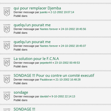
qui pour remplacer Djemba
Dernier message par
juanito
«
2-12-2002 19:07:14
Publié dans
quelqu'un pourait me
Dernier message par
Nantes forever
«
24-10-2002 18:45:56
Publié dans
quelqu'un pourait me
Dernier message par
Nantes forever
«
24-10-2002 18:45:07
Publié dans
La solution pour le F.C.N.A
Dernier message par
pepette44
«
23-10-2002 00:49:53
Publié dans
SONDAGE !!! Pour ou contre un comité executif
Dernier message par
Pauldovan
«
21-10-2002 16:48:28
Publié dans
sondage
Dernier message par
davidof
«
9-10-2002 22:14:13
Publié dans
SONDAGE !!!