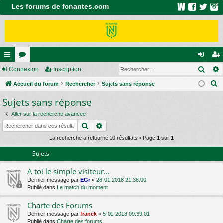
Les forums de fcnantes.com
Rech
ac
Connexion
or
Inscription
on
ns
R
co
Accueil du forum
u
Rechercher
Sujets sans réponse
ne
cri
e
Sujets sans réponse
ur
m
xi
pti
c
ci
s
on
on
Aller sur la recherche avancée
h
Rechercher
Recherche avancée
e
s
r
La recherche a retourné 10 résultats • Page
1
sur
1
c
Sujets
h
A toi le simple visiteur...
e
Dernier message par
EGr
«
28-01-2018 21:38:00
r
Publié dans
Le match du moment
Charte des Forums
Dernier message par
franck
«
5-01-2018 09:39:01
Publié dans
Charte des forums