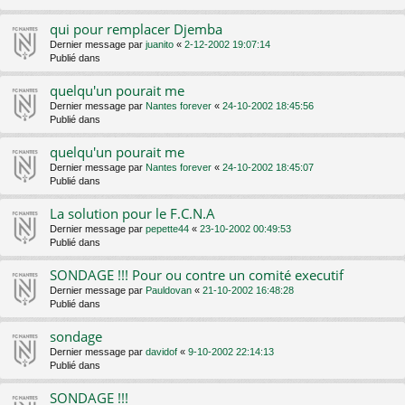
qui pour remplacer Djemba
Dernier message par
juanito
«
2-12-2002 19:07:14
Publié dans
quelqu'un pourait me
Dernier message par
Nantes forever
«
24-10-2002 18:45:56
Publié dans
quelqu'un pourait me
Dernier message par
Nantes forever
«
24-10-2002 18:45:07
Publié dans
La solution pour le F.C.N.A
Dernier message par
pepette44
«
23-10-2002 00:49:53
Publié dans
SONDAGE !!! Pour ou contre un comité executif
Dernier message par
Pauldovan
«
21-10-2002 16:48:28
Publié dans
sondage
Dernier message par
davidof
«
9-10-2002 22:14:13
Publié dans
SONDAGE !!!