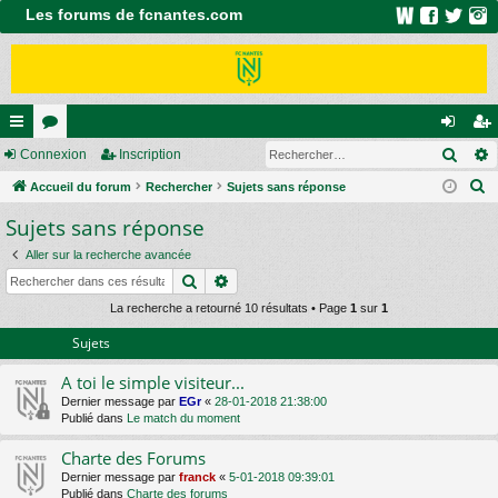
Les forums de fcnantes.com
Rech
ac
Connexion
or
Inscription
on
ns
R
co
Accueil du forum
u
Rechercher
Sujets sans réponse
ne
cri
e
Sujets sans réponse
ur
m
xi
pti
c
ci
s
on
on
Aller sur la recherche avancée
h
Rechercher
Recherche avancée
e
s
r
La recherche a retourné 10 résultats • Page
1
sur
1
c
Sujets
h
A toi le simple visiteur...
e
Dernier message par
EGr
«
28-01-2018 21:38:00
r
Publié dans
Le match du moment
Charte des Forums
Dernier message par
franck
«
5-01-2018 09:39:01
Publié dans
Charte des forums