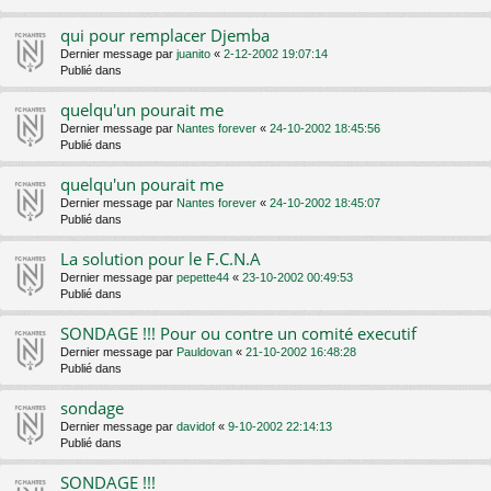
qui pour remplacer Djemba
Dernier message par
juanito
«
2-12-2002 19:07:14
Publié dans
quelqu'un pourait me
Dernier message par
Nantes forever
«
24-10-2002 18:45:56
Publié dans
quelqu'un pourait me
Dernier message par
Nantes forever
«
24-10-2002 18:45:07
Publié dans
La solution pour le F.C.N.A
Dernier message par
pepette44
«
23-10-2002 00:49:53
Publié dans
SONDAGE !!! Pour ou contre un comité executif
Dernier message par
Pauldovan
«
21-10-2002 16:48:28
Publié dans
sondage
Dernier message par
davidof
«
9-10-2002 22:14:13
Publié dans
SONDAGE !!!