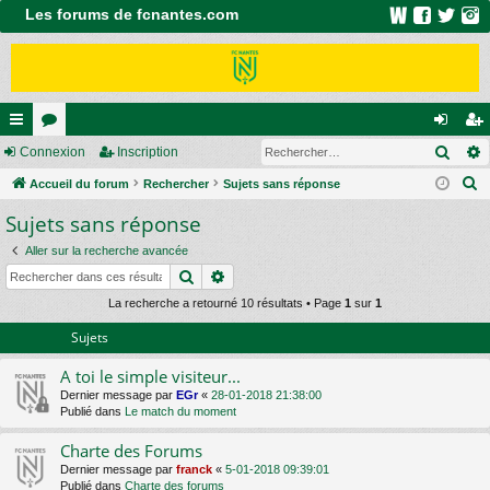
Les forums de fcnantes.com
Rech
ac
Connexion
or
Inscription
on
ns
R
co
Accueil du forum
u
Rechercher
Sujets sans réponse
ne
cri
e
Sujets sans réponse
ur
m
xi
pti
c
ci
s
on
on
Aller sur la recherche avancée
h
Rechercher
Recherche avancée
e
s
r
La recherche a retourné 10 résultats • Page
1
sur
1
c
Sujets
h
A toi le simple visiteur...
e
Dernier message par
EGr
«
28-01-2018 21:38:00
r
Publié dans
Le match du moment
Charte des Forums
Dernier message par
franck
«
5-01-2018 09:39:01
Publié dans
Charte des forums