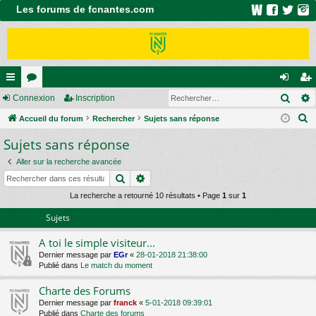
Les forums de fcnantes.com
Rech
ac
Connexion
or
Inscription
on
ns
R
co
Accueil du forum
u
Rechercher
Sujets sans réponse
ne
cri
e
Sujets sans réponse
ur
m
xi
pti
c
ci
s
on
on
Aller sur la recherche avancée
h
Rechercher
Recherche avancée
e
s
r
La recherche a retourné 10 résultats • Page
1
sur
1
c
Sujets
h
A toi le simple visiteur...
e
Dernier message par
EGr
«
28-01-2018 21:38:00
r
Publié dans
Le match du moment
Charte des Forums
Dernier message par
franck
«
5-01-2018 09:39:01
Publié dans
Charte des forums