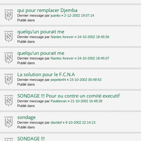
qui pour remplacer Djemba
Dernier message par
juanito
«
2-12-2002 19:07:14
Publié dans
quelqu'un pourait me
Dernier message par
Nantes forever
«
24-10-2002 18:45:56
Publié dans
quelqu'un pourait me
Dernier message par
Nantes forever
«
24-10-2002 18:45:07
Publié dans
La solution pour le F.C.N.A
Dernier message par
pepette44
«
23-10-2002 00:49:53
Publié dans
SONDAGE !!! Pour ou contre un comité executif
Dernier message par
Pauldovan
«
21-10-2002 16:48:28
Publié dans
sondage
Dernier message par
davidof
«
9-10-2002 22:14:13
Publié dans
SONDAGE !!!