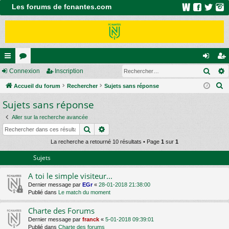
Les forums de fcnantes.com
Rech
ac
Connexion
or
Inscription
on
ns
R
co
Accueil du forum
u
Rechercher
Sujets sans réponse
ne
cri
e
Sujets sans réponse
ur
m
xi
pti
c
ci
s
on
on
Aller sur la recherche avancée
h
Rechercher
Recherche avancée
e
s
r
La recherche a retourné 10 résultats • Page
1
sur
1
c
Sujets
h
A toi le simple visiteur...
e
Dernier message par
EGr
«
28-01-2018 21:38:00
r
Publié dans
Le match du moment
Charte des Forums
Dernier message par
franck
«
5-01-2018 09:39:01
Publié dans
Charte des forums