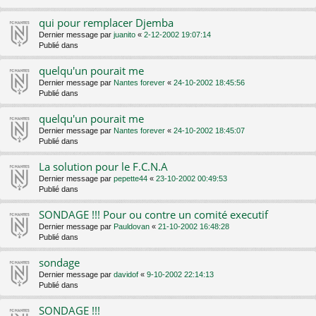
qui pour remplacer Djemba
Dernier message par
juanito
«
2-12-2002 19:07:14
Publié dans
quelqu'un pourait me
Dernier message par
Nantes forever
«
24-10-2002 18:45:56
Publié dans
quelqu'un pourait me
Dernier message par
Nantes forever
«
24-10-2002 18:45:07
Publié dans
La solution pour le F.C.N.A
Dernier message par
pepette44
«
23-10-2002 00:49:53
Publié dans
SONDAGE !!! Pour ou contre un comité executif
Dernier message par
Pauldovan
«
21-10-2002 16:48:28
Publié dans
sondage
Dernier message par
davidof
«
9-10-2002 22:14:13
Publié dans
SONDAGE !!!