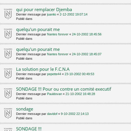
qui pour remplacer Djemba
Dernier message par
juanito
«
2-12-2002 19:07:14
Publié dans
quelqu'un pourait me
Dernier message par
Nantes forever
«
24-10-2002 18:45:56
Publié dans
quelqu'un pourait me
Dernier message par
Nantes forever
«
24-10-2002 18:45:07
Publié dans
La solution pour le F.C.N.A
Dernier message par
pepette44
«
23-10-2002 00:49:53
Publié dans
SONDAGE !!! Pour ou contre un comité executif
Dernier message par
Pauldovan
«
21-10-2002 16:48:28
Publié dans
sondage
Dernier message par
davidof
«
9-10-2002 22:14:13
Publié dans
SONDAGE !!!