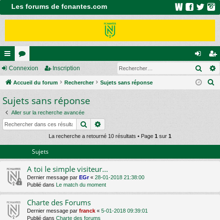
Les forums de fcnantes.com
Rech
ac
Connexion
or
Inscription
on
ns
R
co
Accueil du forum
u
Rechercher
Sujets sans réponse
ne
cri
e
Sujets sans réponse
ur
m
xi
pti
c
ci
s
on
on
Aller sur la recherche avancée
h
Rechercher
Recherche avancée
e
s
r
La recherche a retourné 10 résultats • Page
1
sur
1
c
Sujets
h
A toi le simple visiteur...
e
Dernier message par
EGr
«
28-01-2018 21:38:00
r
Publié dans
Le match du moment
Charte des Forums
Dernier message par
franck
«
5-01-2018 09:39:01
Publié dans
Charte des forums