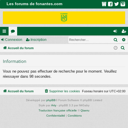
Les forums de fcnantes.com
Rech
ac
Connexion
or
Inscription
on
ns
R
co
Accueil du forum
u
ne
cri
e
ur
m
xi
pti
Information
c
ci
s
on
on
h
Vous ne pouvez pas effectuer de recherche pour le moment. Veuillez
e
s
réessayer dans 98 secondes.
r
c
Accueil du forum
Supprimer les cookies
Fuseau horaire sur
UTC+02:00
h
e
Développé par
phpBB
® Forum Software © phpBB Limited
r
Style par
Arty
- phpBB 3.3 par MrGaby
Traduction française officielle
©
Qiaeru
Confidentialité
|
Conditions