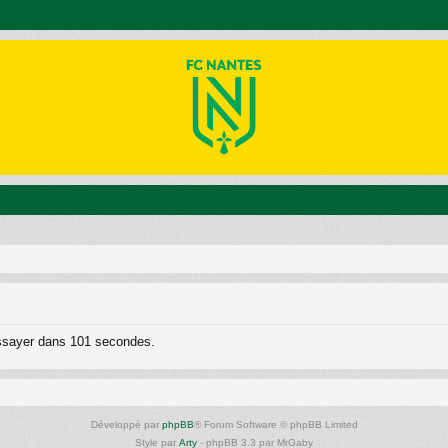
essayer dans 101 secondes.
Développé par
phpBB
® Forum Software © phpBB Limited
Style par
Arty
- phpBB 3.3 par MrGaby