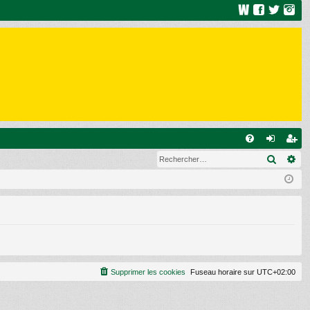
R
Recher
Re
FA
on
ns
Q
ne
cri
xi
pti
on
on
Supprimer les cookies
Fuseau horaire sur
UTC+02:00