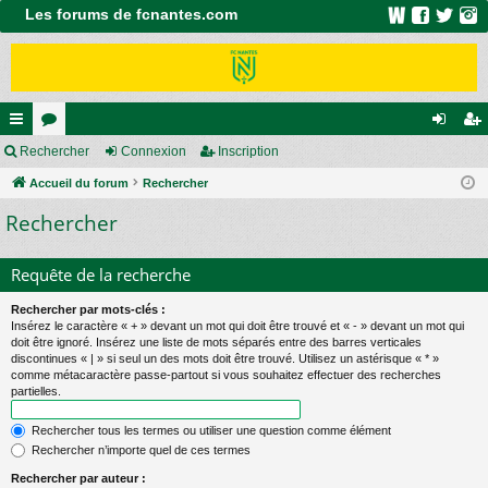
Les forums de fcnantes.com
ac
Rechercher
or
Connexion
Inscription
on
ns
co
Accueil du forum
u
Rechercher
ne
cri
Rechercher
ur
m
xi
pti
ci
s
on
on
Requête de la recherche
s
Rechercher par mots-clés :
Insérez le caractère « + » devant un mot qui doit être trouvé et « - » devant un mot qui
doit être ignoré. Insérez une liste de mots séparés entre des barres verticales
discontinues « | » si seul un des mots doit être trouvé. Utilisez un astérisque « * »
comme métacaractère passe-partout si vous souhaitez effectuer des recherches
partielles.
Rechercher tous les termes ou utiliser une question comme élément
Rechercher n’importe quel de ces termes
Rechercher par auteur :