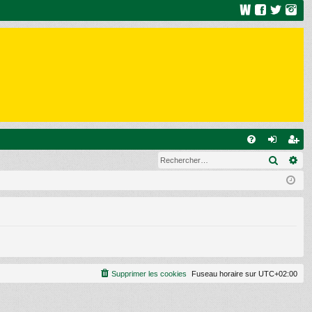
R
Recher
Re
FA
on
ns
Q
ne
cri
xi
pti
on
on
Supprimer les cookies
Fuseau horaire sur
UTC+02:00