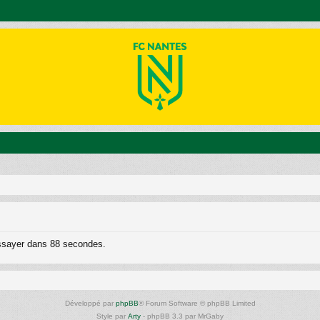
essayer dans 88 secondes.
Développé par
phpBB
® Forum Software © phpBB Limited
Style par
Arty
- phpBB 3.3 par MrGaby