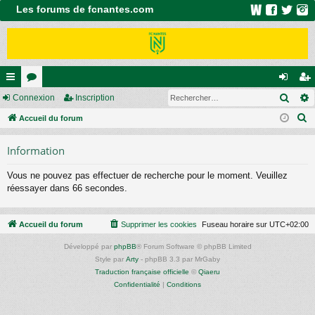
Les forums de fcnantes.com
Rech
ac
Connexion
or
Inscription
on
ns
R
co
Accueil du forum
u
ne
cri
e
ur
m
xi
pti
Information
c
ci
s
on
on
h
Vous ne pouvez pas effectuer de recherche pour le moment. Veuillez
e
s
réessayer dans 66 secondes.
r
c
Accueil du forum
Supprimer les cookies
Fuseau horaire sur
UTC+02:00
h
e
Développé par
phpBB
® Forum Software © phpBB Limited
r
Style par
Arty
- phpBB 3.3 par MrGaby
Traduction française officielle
©
Qiaeru
Confidentialité
|
Conditions