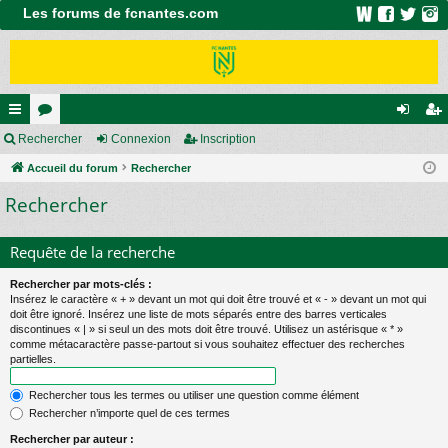
Les forums de fcnantes.com
ac
Rechercher
or
Connexion
Inscription
on
ns
co
Accueil du forum
u
Rechercher
ne
cri
Rechercher
ur
m
xi
pti
ci
s
on
on
Requête de la recherche
s
Rechercher par mots-clés :
Insérez le caractère « + » devant un mot qui doit être trouvé et « - » devant un mot qui
doit être ignoré. Insérez une liste de mots séparés entre des barres verticales
discontinues « | » si seul un des mots doit être trouvé. Utilisez un astérisque « * »
comme métacaractère passe-partout si vous souhaitez effectuer des recherches
partielles.
Rechercher tous les termes ou utiliser une question comme élément
Rechercher n’importe quel de ces termes
Rechercher par auteur :