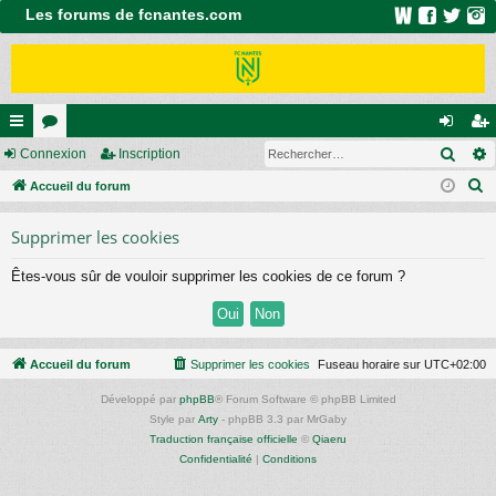
Les forums de fcnantes.com
Rech
ac
Connexion
or
Inscription
on
ns
R
co
Accueil du forum
u
ne
cri
e
ur
m
xi
pti
Supprimer les cookies
c
ci
s
on
on
h
Êtes-vous sûr de vouloir supprimer les cookies de ce forum ?
e
s
r
c
h
Accueil du forum
Supprimer les cookies
Fuseau horaire sur
UTC+02:00
e
Développé par
phpBB
® Forum Software © phpBB Limited
r
Style par
Arty
- phpBB 3.3 par MrGaby
Traduction française officielle
©
Qiaeru
Confidentialité
|
Conditions