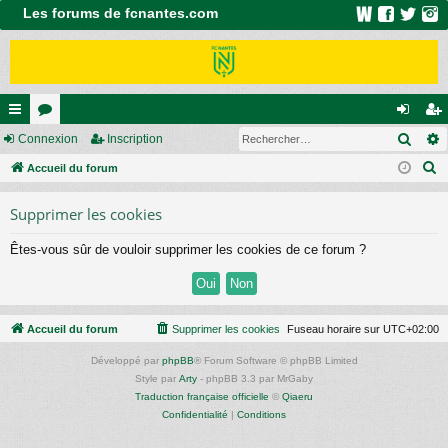
Les forums de fcnantes.com
Rech
ac
Connexion
or
Inscription
on
ns
R
co
Accueil du forum
u
ne
cri
e
ur
m
xi
pti
Supprimer les cookies
c
ci
s
on
on
h
Êtes-vous sûr de vouloir supprimer les cookies de ce forum ?
e
s
r
c
h
Accueil du forum
Supprimer les cookies
Fuseau horaire sur
UTC+02:00
e
Développé par
phpBB
® Forum Software © phpBB Limited
r
Style par
Arty
- phpBB 3.3 par MrGaby
Traduction française officielle
©
Qiaeru
Confidentialité
|
Conditions