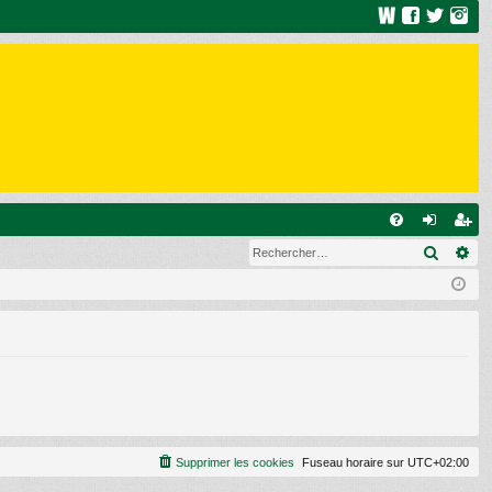
R
Recher
Re
FA
on
ns
Q
ne
cri
xi
pti
on
on
Supprimer les cookies
Fuseau horaire sur
UTC+02:00