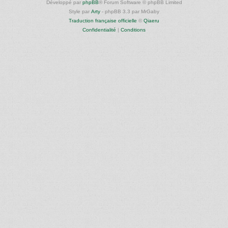
Développé par
phpBB
® Forum Software © phpBB Limited
Style par
Arty
- phpBB 3.3 par MrGaby
Traduction française officielle
©
Qiaeru
Confidentialité
|
Conditions