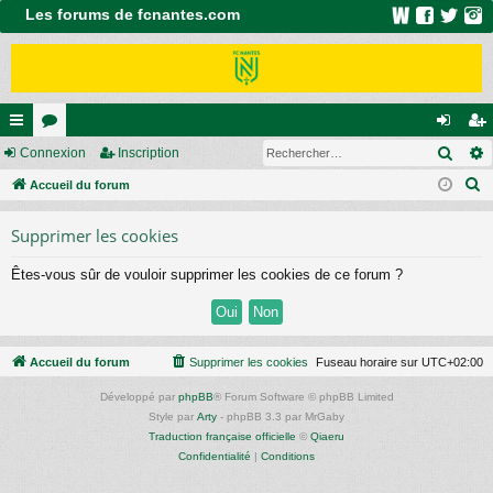
Les forums de fcnantes.com
Rech
ac
Connexion
or
Inscription
on
ns
R
co
Accueil du forum
u
ne
cri
e
ur
m
xi
pti
Supprimer les cookies
c
ci
s
on
on
h
Êtes-vous sûr de vouloir supprimer les cookies de ce forum ?
e
s
r
c
h
Accueil du forum
Supprimer les cookies
Fuseau horaire sur
UTC+02:00
e
Développé par
phpBB
® Forum Software © phpBB Limited
r
Style par
Arty
- phpBB 3.3 par MrGaby
Traduction française officielle
©
Qiaeru
Confidentialité
|
Conditions