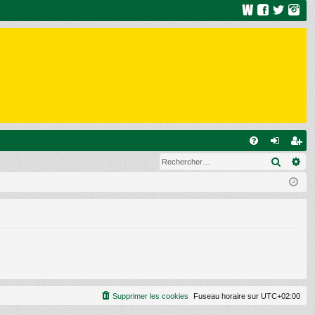
R
Recher
Re
FA
on
ns
Q
ne
cri
xi
pti
on
on
Supprimer les cookies
Fuseau horaire sur
UTC+02:00