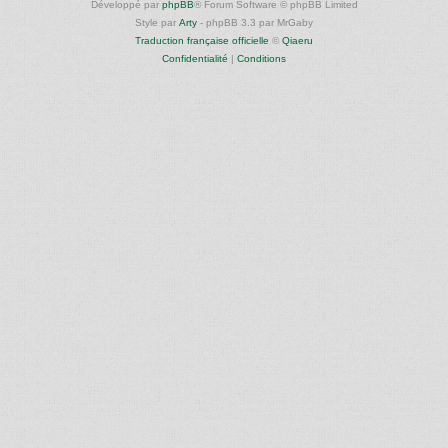
Développé par
phpBB
® Forum Software © phpBB Limited
Style par
Arty
- phpBB 3.3 par MrGaby
Traduction française officielle
©
Qiaeru
Confidentialité
|
Conditions