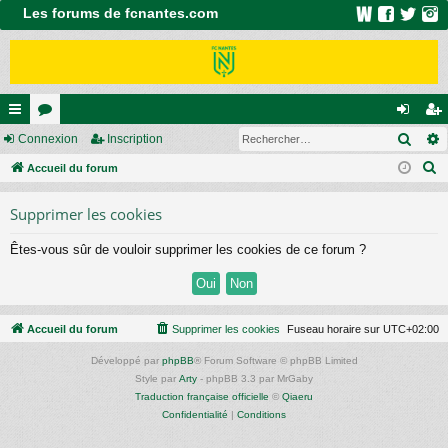
Les forums de fcnantes.com
Rech
ac
Connexion
or
Inscription
on
ns
R
co
Accueil du forum
u
ne
cri
e
ur
m
xi
pti
Supprimer les cookies
c
ci
s
on
on
h
Êtes-vous sûr de vouloir supprimer les cookies de ce forum ?
e
s
r
c
h
Accueil du forum
Supprimer les cookies
Fuseau horaire sur
UTC+02:00
e
Développé par
phpBB
® Forum Software © phpBB Limited
r
Style par
Arty
- phpBB 3.3 par MrGaby
Traduction française officielle
©
Qiaeru
Confidentialité
|
Conditions